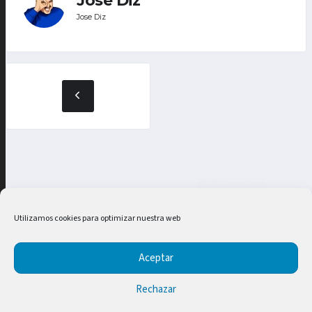
Jose Diz
Jose Diz
Utilizamos cookies para optimizar nuestra web
Aceptar
Rechazar
SG Informática
2023 | TODOS LOS DERECHOS RESERVADOS