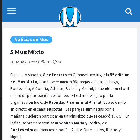
Noticias de Mus
5 Mus Mixto
28
20
FEBRERO 10, 2020
El pasado sábado,
8 de febrero
en Ourense tuvo lugar la
5ª edición
del Mus Mixto
, donde se reunieron 96 parejas venidas de Lugo,
Pontevedra, A Coruña, Asturias, Bizkaia y Madrid, batiendo con ello el
record de participación del torneo. El sistema elegido por la
organización fue el de
9 rondas + semifinal + final
, que se emitió
en directo en el canal Mustotal. Las parejas eliminadas por la
mañana pudieron participar en un MiniMixto que se celebró al K.O. En
la final se proclamaron
campeones María y Pedro, de
Pontevedra
que vencieron por 3 a 2 a los Ourensanos, Raquel y
Miguel.